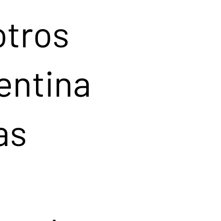
otros
entina
as