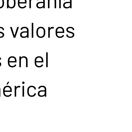
s valores
 en el
érica