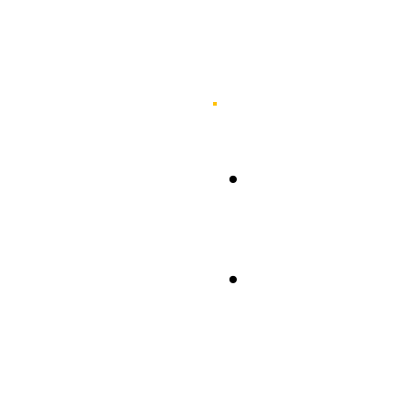
.
.
.
.