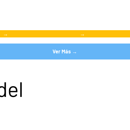
→
→
Ver Más →
del